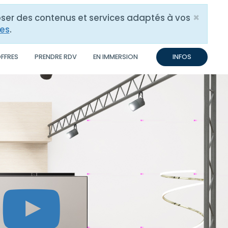
×
poser des contenus et services adaptés à vos
Close
res
.
OFFRES
PRENDRE RDV
EN IMMERSION
INFOS