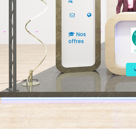
PSL
Nos
offres