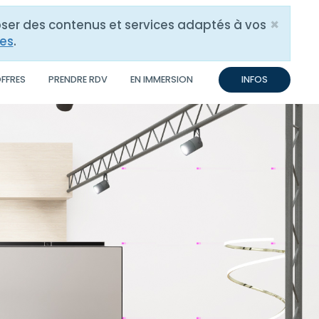
×
poser des contenus et services adaptés à vos
Close
res
.
OFFRES
PRENDRE RDV
EN IMMERSION
INFOS