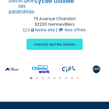
Lycée Galilée
plus et gérer
ces
paramètres
.
79 Avenue Chandon
92230 Gennevilliers
|
Notre site
|
Nos offres
VISITEZ NOTRE STAND