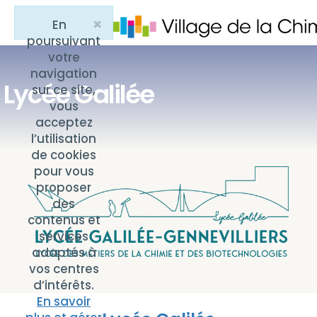
×
En
Close
poursuivant
votre
navigation
Lycée Galilée
sur ce site,
vous
acceptez
l’utilisation
de cookies
pour vous
proposer
des
contenus et
services
adaptés à
vos centres
d’intérêts.
En savoir