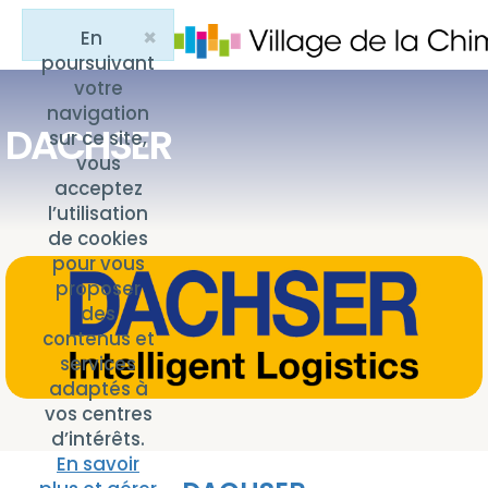
×
En
Close
poursuivant
votre
navigation
DACHSER
sur ce site,
vous
acceptez
l’utilisation
de cookies
pour vous
proposer
des
contenus et
services
adaptés à
vos centres
d’intérêts.
En savoir