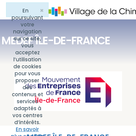
×
En
Close
poursuivant
votre
navigation
MEDEF ÎLE-DE-FRANCE
sur ce site,
vous
acceptez
l’utilisation
de cookies
pour vous
proposer
des
contenus et
services
adaptés à
vos centres
d’intérêts.
En savoir