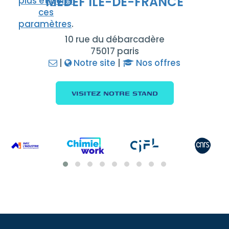
MEDEF ÎLE-DE-FRANCE
plus et gérer
ces
paramètres
.
10 rue du débarcadère
75017 paris
|
Notre site
|
Nos offres
VISITEZ NOTRE STAND