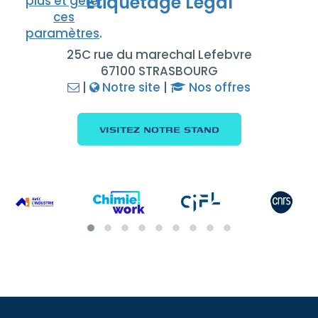
Etiquetage Legal
plus et gérer
ces
paramètres
.
25C rue du marechal Lefebvre
67100 STRASBOURG
|
Notre site
|
Nos offres
VISITEZ NOTRE STAND