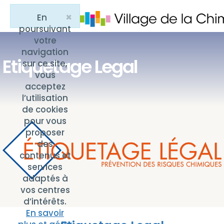
×
En
Close
poursuivant
votre
navigation
Etiquetage Legal
sur ce site,
vous
acceptez
l’utilisation
de cookies
pour vous
proposer
des
contenus et
services
adaptés à
vos centres
d’intérêts.
En savoir