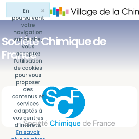
×
En
Close
poursuivant
votre
navigation
Société Chimique de
sur ce site,
vous
France
acceptez
l’utilisation
de cookies
pour vous
proposer
des
contenus et
services
adaptés à
vos centres
d’intérêts.
En savoir