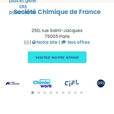
plus et gérer
ces
Société Chimique de France
paramètres
.
250, rue Saint-Jacques
75005 Paris
|
Notre site
|
Nos offres
VISITEZ NOTRE STAND