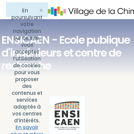
×
En
Close
poursuivant
votre
navigation
ENSICAEN - Ecole publique
sur ce site,
vous
d'ingénieurs et centre de
acceptez
l’utilisation
recherche
de cookies
pour vous
proposer
des
contenus et
services
adaptés à
vos centres
d’intérêts.
En savoir