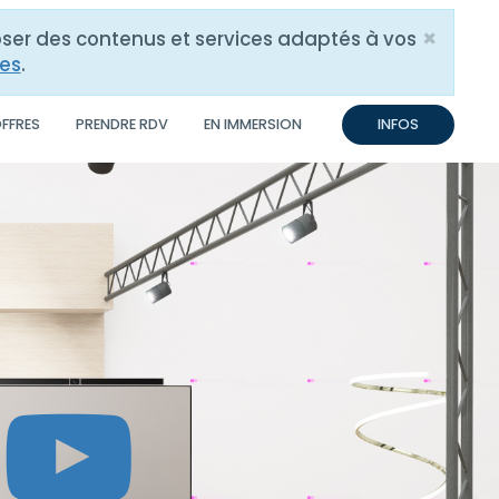
×
poser des contenus et services adaptés à vos
Close
res
.
OFFRES
PRENDRE RDV
EN IMMERSION
INFOS