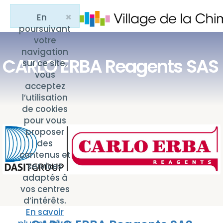
×
En
Close
poursuivant
votre
navigation
CARLO ERBA Reagents SAS
sur ce site,
vous
acceptez
l’utilisation
de cookies
pour vous
proposer
des
contenus et
services
adaptés à
vos centres
d’intérêts.
En savoir