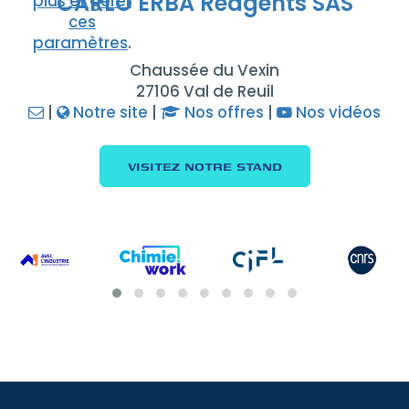
CARLO ERBA Reagents SAS
plus et gérer
ces
paramètres
.
Chaussée du Vexin
27106 Val de Reuil
|
Notre site
|
Nos offres
|
Nos vidéos
VISITEZ NOTRE STAND