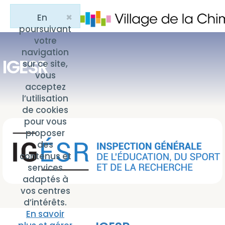
×
En
Close
poursuivant
votre
navigation
IGESR
sur ce site,
vous
acceptez
l’utilisation
de cookies
pour vous
proposer
des
contenus et
services
adaptés à
vos centres
d’intérêts.
En savoir