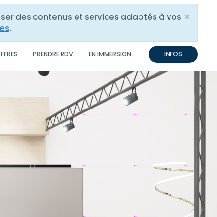
×
poser des contenus et services adaptés à vos
Close
res
.
OFFRES
PRENDRE RDV
EN IMMERSION
INFOS