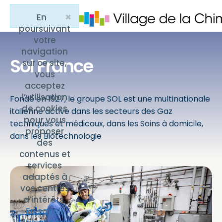
×
En
Close
poursuivant
votre
navigation
Sol France
sur ce site,
vous
acceptez
l’utilisation
Fondé en 1927, le groupe SOL est une multinationale
de cookies
italienne active dans les secteurs des Gaz
pour vous
techniques et médicaux, dans les Soins à domicile,
proposer
dans les Biotechnologie
des
contenus et
services
adaptés à
vos centres
d’intérêts.
En savoir