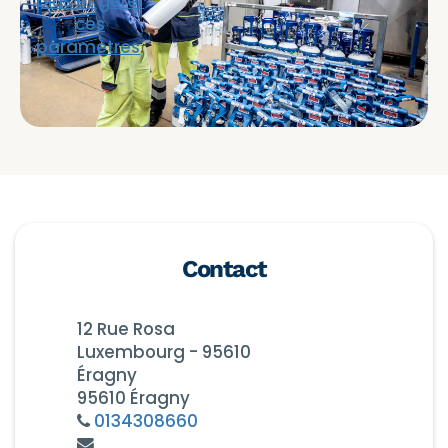
plus et gérer
ces
paramètres
.
Contact
12 Rue Rosa
Luxembourg - 95610
Éragny
95610 Éragny
0134308660